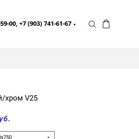
-59-00, +7 (903) 741-61-67
▼
й/хром V25
уб.
0х750