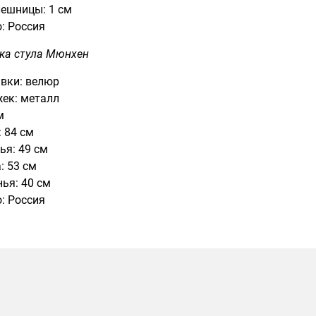
ешницы: 1 см
: Россия
ка стула Мюнхен
вки: велюр
ек: металл
м
 84 см
ья: 49 см
: 53 см
ья: 40 см
: Россия