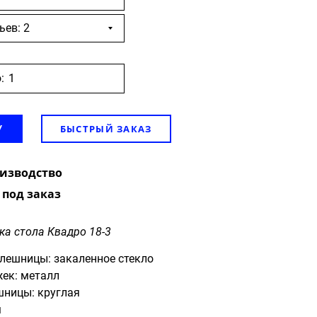
ьев: 2
:
БЫСТРЫЙ ЗАКАЗ
У
оизводство
 под заказ
ка стола Квадро 18-3
лешницы: закаленное стекло
ек: металл
шницы: круглая
м