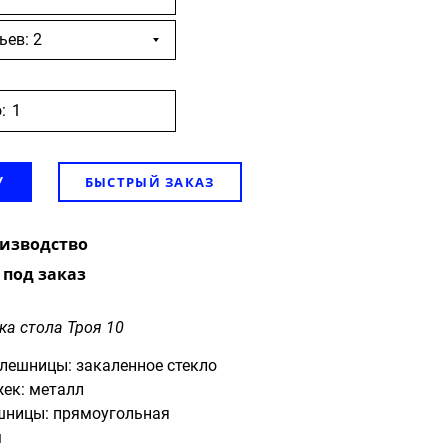
ьев: 2
:
БЫСТРЫЙ ЗАКАЗ
У
оизводство
 под заказ
ка стола Троя 10
лешницы: закаленное стекло
ек: металл
шницы: прямоугольная
м