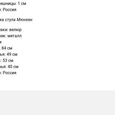
ешницы: 1 см
: Россия
ка стула Мюнхен
вки: велюр
ек: металл
м
 84 см
ья: 49 см
: 53 см
ья: 40 см
: Россия