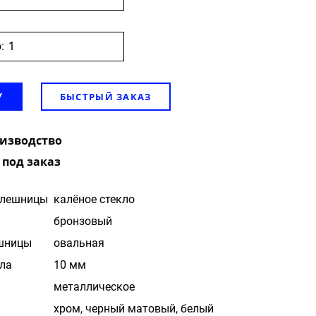
:
БЫСТРЫЙ ЗАКАЗ
У
оизводство
 под заказ
олешницы
калёное стекло
бронзовый
шницы
овальная
ла
10 мм
металлическое
хром, черный матовый, белый