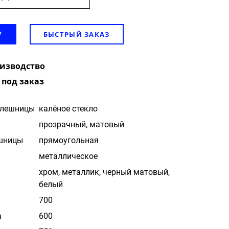
БЫСТРЫЙ ЗАКАЗ
У
оизводство
 под заказ
олешницы
калёное стекло
прозрачный, матовый
шницы
прямоугольная
металлическое
хром, металлик, черный матовый,
белый
700
а
600