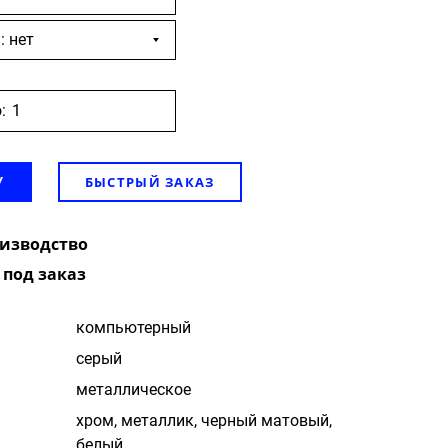
: нет
:
БЫСТРЫЙ ЗАКАЗ
У
оизводство
 под заказ
компьютерный
cерый
металлическое
хром, металлик, черный матовый,
белый