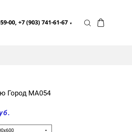
-59-00, +7 (903) 741-61-67
▼
ью Город МА054
уб.
00х600