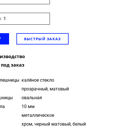
:
БЫСТРЫЙ ЗАКАЗ
У
оизводство
 под заказ
олешницы
калёное стекло
прозрачный, матовый
шницы
овальная
ла
10 мм
металлическое
хром, черный матовый, белый