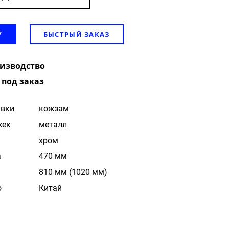
БЫСТРЫЙ ЗАКАЗ
У
оизводство
 под заказ
ивки
кожзам
жек
металл
хром
а
470 мм
810 мм (1020 мм)
о
Китай